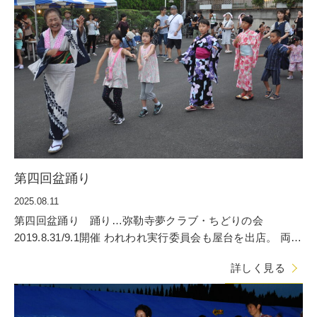
第四回盆踊り
2025.08.11
第四回盆踊り 踊り…弥勒寺夢クラブ・ちどりの会
2019.8.31/9.1開催 われわれ実行委員会も屋台を出店。 両日
延べ4000人
詳しく見る