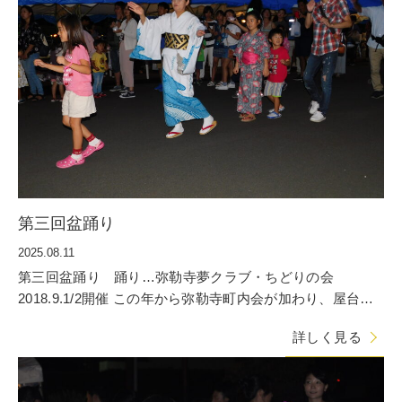
第三回盆踊り
2025.08.11
第三回盆踊り 踊り…弥勒寺夢クラブ・ちどりの会
2018.9.1/2開催 この年から弥勒寺町内会が加わり、屋台に
はゆめちゃんの会（子
詳しく見る