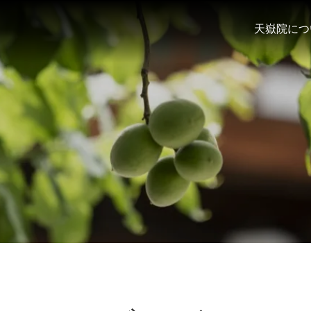
天嶽院につ