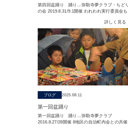
第四回盆踊り 踊り…弥勒寺夢クラブ・ちど
の会 2019.8.31/9.1開催 われわれ実行委員会
台を出店。 両日延べ4000人
詳しく見る
ブログ
2025.08.11
第一回盆踊り
第一回盆踊り 踊り…弥勒寺夢クラブ
2016.8.27/28開催 8地区の自治町内会との共