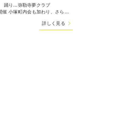
 踊り…弥勒寺夢クラブ
6/27開催 小塚町内会も加わり、さらに
となりました。屋台からもいい
詳しく見る