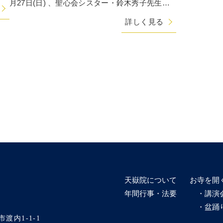
月27日(日) 、聖心会シスター・鈴木秀子先生を
お招きして、本年の天嶽院・講演会を無事に
詳しく見る
天嶽院について
お寺を開
年間行事・法要
・講演
・盆踊
市渡内1-1-1