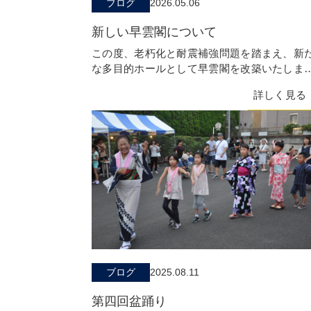
ブログ
2026.05.06
新しい早雲閣について
この度、老朽化と耐震補強問題を踏まえ、新
な多目的ホールとして早雲閣を改築いたしま
た。 檀信徒の皆さまの葬儀、法要の場所とし
詳しく見る
の仕
ブログ
2025.08.11
第四回盆踊り