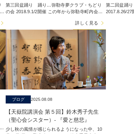
り
第三回盆踊り 踊り…弥勒寺夢クラブ・ちどり
第二回盆踊り
も屋
の会 2018.9.1/2開催 この年から弥勒寺町内会が
2017.8.2
加わり、屋台にはゆめちゃんの会（子
多くの来場者
詳しく見る
ブログ
2025.08.08
【天嶽院講演会 第５回】鈴木秀子先生
（聖心会シスター）- 『愛と慈悲』
催に
少し秋の風情が感じられるようになった中、10